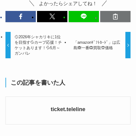
よかったらシェアしてね！
🥎2026年シャカリキに1位
を目指す💦カープ応援！チ
「amazonｷﾞﾌﾄｶｰﾄﾞ」は広
ケットあります！💦5月～
島🙈一番🙉買取🙊価格
ガンバレ
この記事を書いた人
ticket.teleline