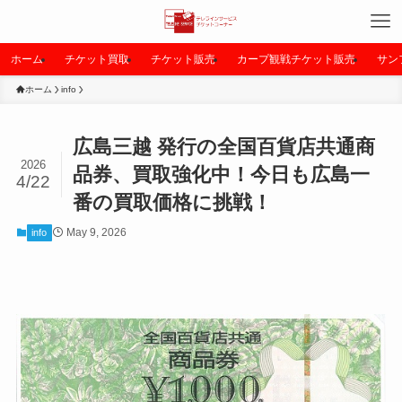
ホーム
チケット買取
チケット販売
カープ観戦チケット販売
サン
ホーム
info
広島三越 発行の全国百貨店共通商
2026
品券、買取強化中！今日も広島一
4/22
番の買取価格に挑戦！
May 9, 2026
info